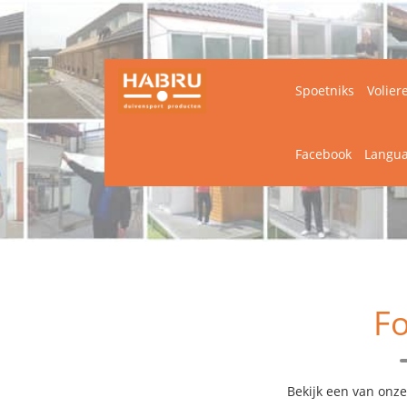
Spoetniks
Volier
Facebook
Langu
F
Bekijk een van onze